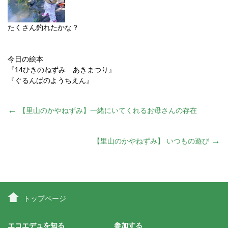
たくさん釣れたかな？
今日の絵本
『14ひきのねずみ あきまつり』
『ぐるんぱのようちえん』
投
←
【里山のかやねずみ】一緒にいてくれるお母さんの存在
稿
→
【里山のかやねずみ】 いつもの遊び
ナ
ビ
トップページ
エコエデュを知る
参加する