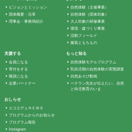
ゲ
ビジョンとミッション
自然体験（主催事業）
ー
団体概要・沿革
自然体験（団体対象）
理事会・事務局紹介
大人対象の研修事業
環境・森づくり事業
シ
活動フィールド
服装ともちもの
ョ
支援する
もっと知る
会員になる
自然体験モデルプログラム
ン
寄付をする
乳幼児期の自然体験の実態調査
職員になる
自然あそび動画
企業パートナー
ベテラン先生が伝えたい、自然
と幼児教育のいま
おしらせ
エコエデュＮＥＷＳ
プログラムからのお知らせ
プログラム報告
Instagram