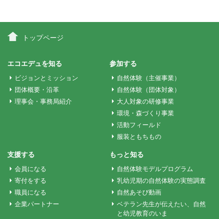
ナ
ビ
トップページ
ゲ
エコエデュを知る
参加する
ビジョンとミッション
自然体験（主催事業）
ー
団体概要・沿革
自然体験（団体対象）
理事会・事務局紹介
大人対象の研修事業
シ
環境・森づくり事業
活動フィールド
服装ともちもの
ョ
支援する
もっと知る
ン
会員になる
自然体験モデルプログラム
寄付をする
乳幼児期の自然体験の実態調査
職員になる
自然あそび動画
企業パートナー
ベテラン先生が伝えたい、自然
と幼児教育のいま